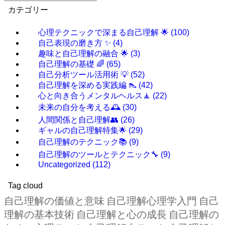
カテゴリー
心理テクニックで深まる自己理解 🌟
(100)
自己表現の磨き方 ✨
(4)
趣味と自己理解の融合 🌟
(3)
自己理解の基礎 🌈
(65)
自己分析ツール活用術 💡
(52)
自己理解を深める実践編 👠
(42)
心と向き合うメンタルヘルス🧘
(22)
未来の自分を考える🕰️
(30)
人間関係と自己理解👥
(26)
ギャルの自己理解特集🌟
(29)
自己理解のテクニック📚
(9)
自己理解のツールとテクニック🔧
(9)
Uncategorized
(112)
Tag cloud
自己理解の価値と意味
自己理解心理学入門
自己
理解の基本技術
自己理解と心の成長
自己理解の