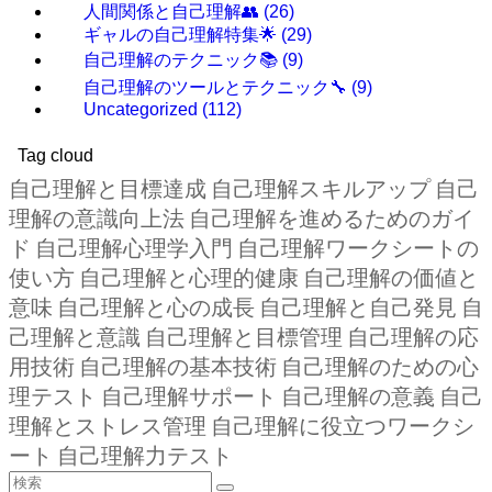
人間関係と自己理解👥
(26)
ギャルの自己理解特集🌟
(29)
自己理解のテクニック📚
(9)
自己理解のツールとテクニック🔧
(9)
Uncategorized
(112)
Tag cloud
自己理解と目標達成
自己理解スキルアップ
自己
理解の意識向上法
自己理解を進めるためのガイ
ド
自己理解心理学入門
自己理解ワークシートの
使い方
自己理解と心理的健康
自己理解の価値と
意味
自己理解と心の成長
自己理解と自己発見
自
己理解と意識
自己理解と目標管理
自己理解の応
用技術
自己理解の基本技術
自己理解のための心
理テスト
自己理解サポート
自己理解の意義
自己
理解とストレス管理
自己理解に役立つワークシ
ート
自己理解力テスト