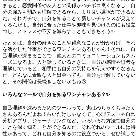
まると、恋愛関係や友人との関係がバチボコ良くなるし、自
分の強みも弱みも理解できるから、より良い選択ができるん
だ。それガチで、自分を知ることで新しいチャンスが見えて
くるんだよ。自分に合った仕事や趣味を見つけるのにも役立
つし、ストレスや不安を減らすこともできちゃう✨
たとえば、自分の好きなことや得意なことが分かれば、それ
を活かした仕事ができるワンチャンあるじゃん！それに、自
己理解が深まることで、他人とのコミュニケーションもスム
ーズになるよ。人と話しているときに、自分の感情や思考を
理解していると、相手にも自分の気持ちを伝えやすくなるん
だ。どんなに素敵な人と出会っても、自分を理解していない
と、その関係は長続きしないかもね😢
いろんなツールで自分を知るワンチャンある？✨
自己理解を深めるためのツールって、実はめちゃくちゃたく
さんあるんだよね！占いだけじゃなくて、心理テストや自己
分析アプリ、ジャーナリングなど、いろいろな方法で自分の
ことを深く知ることができるんだ。それぞれのツールには特
性があって、どれも自分を知るのに役立つから、ぜひ試して