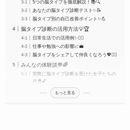
5つの脳タイプを徹底解説！📚🔍
あなたの脳タイプ診断テスト✨📝
脳タイプ別の自己改善ポイント✨💪
脳タイプ診断の活用方法💡🏆
日常生活での活用例✨🏄‍♀️
仕事や勉強への影響📈💼
脳タイプをシェアして仲良くなろう💖👯‍♀️
みんなの体験談💬🌈
実際に脳タイプ診断を受けた女子たちの
声🐣💕
もっと見る