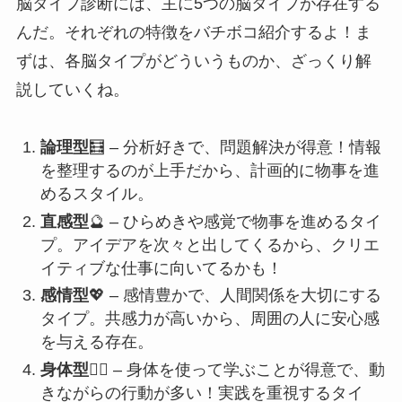
脳タイプ診断には、主に5つの脳タイプが存在する
んだ。それぞれの特徴をバチボコ紹介するよ！ま
ずは、各脳タイプがどういうものか、ざっくり解
説していくね。
論理型
🧮 – 分析好きで、問題解決が得意！情報
を整理するのが上手だから、計画的に物事を進
めるスタイル。
直感型
🔮 – ひらめきや感覚で物事を進めるタイ
プ。アイデアを次々と出してくるから、クリエ
イティブな仕事に向いてるかも！
感情型
💖 – 感情豊かで、人間関係を大切にする
タイプ。共感力が高いから、周囲の人に安心感
を与える存在。
身体型
🏃‍♀️ – 身体を使って学ぶことが得意で、動
きながらの行動が多い！実践を重視するタイ