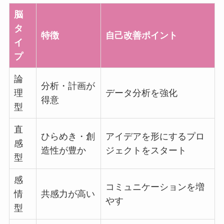
脳
タ
特徴
自己改善ポイント
イ
プ
論
分析・計画が
理
データ分析を強化
得意
型
直
ひらめき・創
アイデアを形にするプロ
感
造性が豊か
ジェクトをスタート
型
感
コミュニケーションを増
情
共感力が高い
やす
型