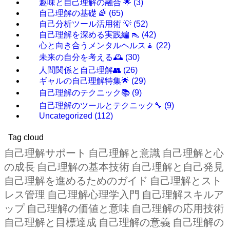
趣味と自己理解の融合 🌟
(3)
自己理解の基礎 🌈
(65)
自己分析ツール活用術 💡
(52)
自己理解を深める実践編 👠
(42)
心と向き合うメンタルヘルス🧘
(22)
未来の自分を考える🕰️
(30)
人間関係と自己理解👥
(26)
ギャルの自己理解特集🌟
(29)
自己理解のテクニック📚
(9)
自己理解のツールとテクニック🔧
(9)
Uncategorized
(112)
Tag cloud
自己理解サポート
自己理解と意識
自己理解と心
の成長
自己理解の基本技術
自己理解と自己発見
自己理解を進めるためのガイド
自己理解とスト
レス管理
自己理解心理学入門
自己理解スキルア
ップ
自己理解の価値と意味
自己理解の応用技術
自己理解と目標達成
自己理解の意義
自己理解の