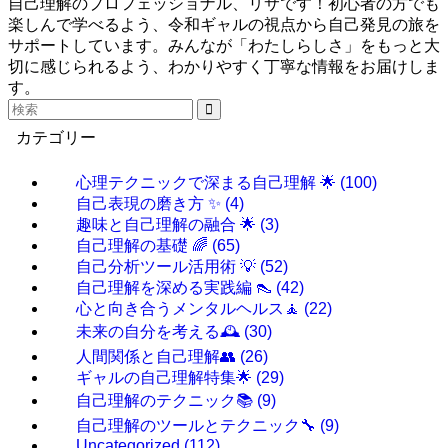
自己理解のプロフェッショナル、リサです！初心者の方でも
楽しんで学べるよう、令和ギャルの視点から自己発見の旅を
サポートしています。みんなが「わたしらしさ」をもっと大
切に感じられるよう、わかりやすく丁寧な情報をお届けしま
す。
カテゴリー
心理テクニックで深まる自己理解 🌟
(100)
自己表現の磨き方 ✨
(4)
趣味と自己理解の融合 🌟
(3)
自己理解の基礎 🌈
(65)
自己分析ツール活用術 💡
(52)
自己理解を深める実践編 👠
(42)
心と向き合うメンタルヘルス🧘
(22)
未来の自分を考える🕰️
(30)
人間関係と自己理解👥
(26)
ギャルの自己理解特集🌟
(29)
自己理解のテクニック📚
(9)
自己理解のツールとテクニック🔧
(9)
Uncategorized
(112)