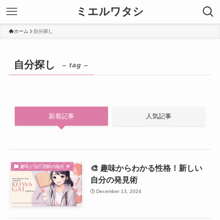
ミエルワタシ
ホーム
自分探し
自分探し
– tag –
新着記事
人気記事
🎨 趣味からわかる性格！新しい
趣味と自己理解の融合 🌟
自分の発見術
December 13, 2024