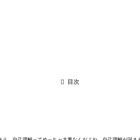
目次
そう、自己理解ってめっちゃ大事なんだよね。自己理解が深ま