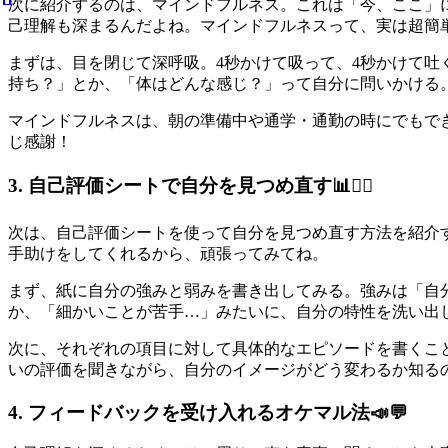
次に紹介するのは、マインドフルネス。これは「今、ここ」
己理解も深まるんだよね。マインドフルネスって、実は超簡
まずは、目を閉じて深呼吸。4秒かけて吸って、4秒かけて
持ち？」とか、「体はどんな感じ？」って自分に問いかける
マインドフルネスは、朝の準備中や通学・通勤の時にでもで
じ感謝！
3. 自己評価シートで自分を見つめ直す📊🕵️‍♀️
次は、自己評価シートを使って自分を見つめ直す方法を紹介
手助けをしてくれるから、頑張ってみてね。
まず、紙に自分の強みと弱みを書き出してみる。強みは「自
か、「細かいことが苦手…」みたいに、自分の特性を洗い出
次に、それぞれの項目に対して具体的なエピソードを書くこ
いの評価を聞きながら、自分のイメージがどう変わるか知る
4. フィードバックを受け入れるオケマル法📣💬