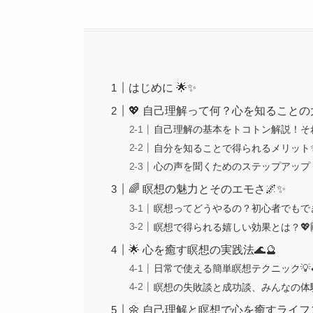
はじめに 🌟✨
💖 自己理解って何？心を知ることの大
自己理解の基本をトコトン解説！それ
自分を知ることで得られるメリット
心の声を聞くためのステップアップ！
🌈 瞑想の魅力とそのエモさ🌌✨
瞑想ってどうやるの？初心者でもできちゃ
瞑想で得られる嬉しい効果とは？💖
🌟 心を癒す瞑想の実践法🌊🔮
日常で使える簡単瞑想テクニック💡
瞑想の失敗談と成功談、みんなの体験
🌼 自己理解と瞑想で心を癒すライフス