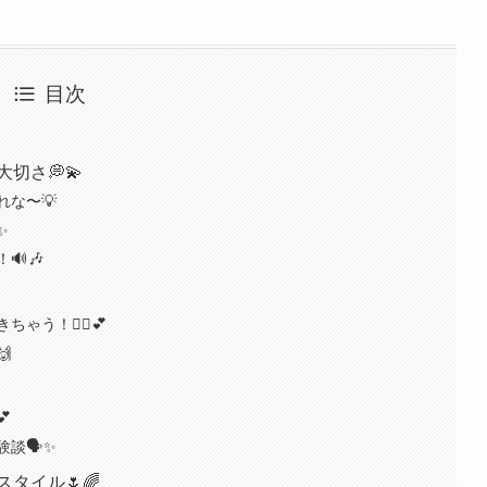
目次
切さ💭💫
な〜💡
✨
🔊🎶
う！🧘‍♂️💕


談🗣️✨
タイル🌷🌈