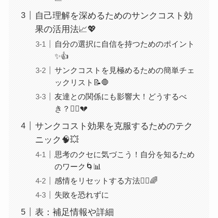
自己理解を深めるためのサンクコスト効
果の活用法📈💖
自分の選択に自信を持つためのポイント
✨👍
サンクコストを見極めるための簡単チェ
ックリスト📝🛑
友達との関係にも影響大！どうするべ
き？👯‍♀️💔
サンクコスト効果を克服するためのテク
ニック🧠💥
思考のクセに気づこう！自分を知るため
のワーク🌀📊
感情をリセットする方法🧘‍♀️🌈
失敗を恐れずに
表：補足情報や詳細