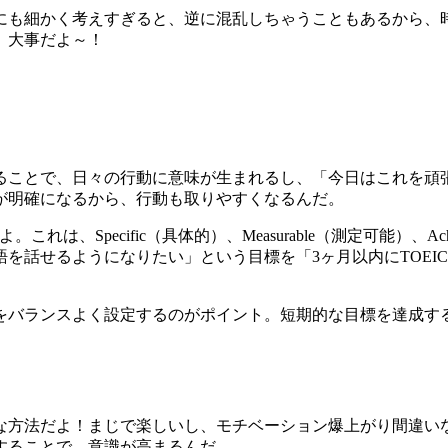
にも細かく考えすぎると、逆に混乱しちゃうこともあるから、
、大事だよ～！
ることで、日々の行動に意味が生まれるし、「今日はこれを頑
が明確になるから、行動も取りやすくなるんだ。
Specific（具体的）、Measurable（測定可能）、Achiev
英語を話せるようになりたい」という目標を「3ヶ月以内にTOEI
をバランスよく設定するのがポイント。短期的な目標を達成す
な方法だよ！まじで楽しいし、モチベーション爆上がり間違い
することで、意識が高まるんだ。