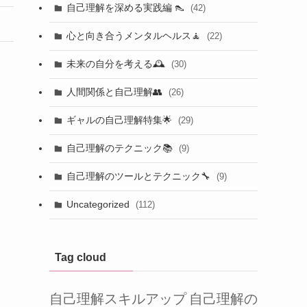
自己理解を深める実践編 👠
(42)
心と向き合うメンタルヘルス🧘
(22)
未来の自分を考える🕰️
(30)
人間関係と自己理解👥
(26)
ギャルの自己理解特集🌟
(29)
自己理解のテクニック📚
(9)
自己理解のツールとテクニック🔧
(9)
Uncategorized
(112)
Tag cloud
自己理解スキルアップ
自己理解の