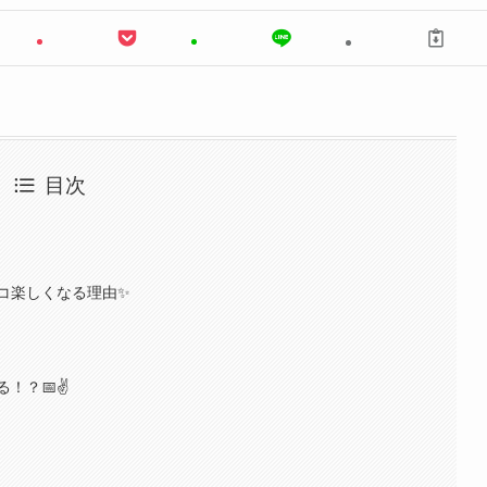
目次
コ楽しくなる理由✨
！？📅✌️